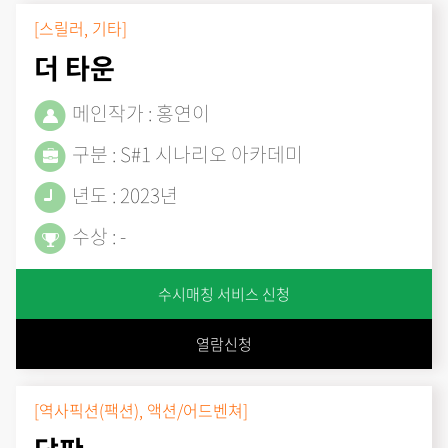
[스릴러, 기타]
더 타운
메인작가 : 홍연이
구분 : S#1 시나리오 아카데미
년도 : 2023년
수상 : -
수시매칭 서비스 신청
열람신청
[역사픽션(팩션), 액션/어드벤쳐]