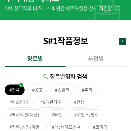
S#1 창작자와 비즈니스 회원간 네트워킹을 상시 지원합니다.
S#1작품정보
장르별
사업별
장르별
영화 검색
#전체
#공포
#스릴러
#추리
#미스터리
#SF/판타지
#전쟁
#역사픽션(팩션)
#무협
#로맨스/멜로
#가족/성장/아동
#액션/어드벤쳐
#코미디