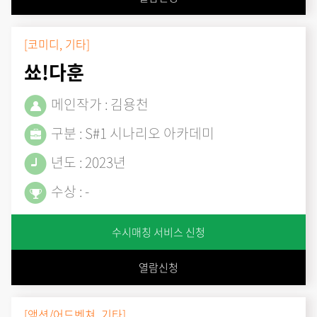
[코미디, 기타]
쑈!다훈
메인작가 : 김용천
구분 : S#1 시나리오 아카데미
년도 : 2023년
수상 : -
수시매칭 서비스 신청
열람신청
[액션/어드벤쳐, 기타]