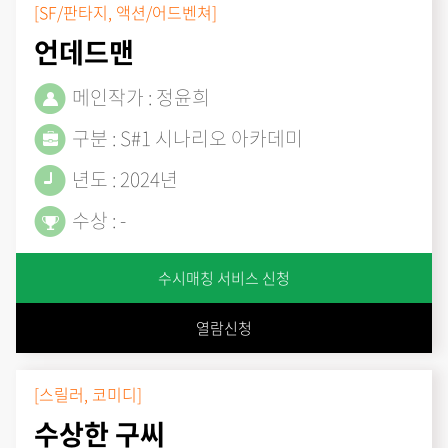
[SF/판타지, 액션/어드벤쳐]
언데드맨
메인작가 : 정윤희
구분 : S#1 시나리오 아카데미
년도 : 2024년
수상 : -
수시매칭 서비스 신청
열람신청
[스릴러, 코미디]
수상한 구씨