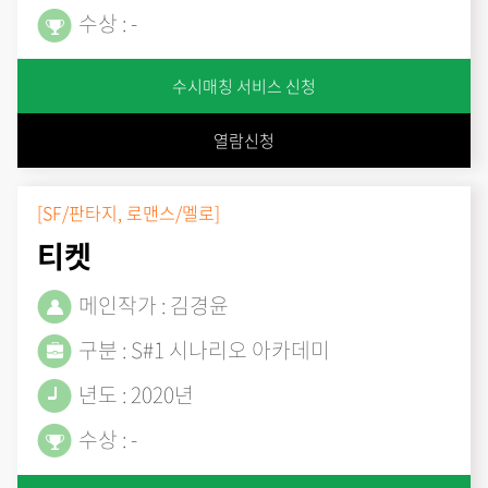
수상 : -
수시매칭 서비스 신청
열람신청
[SF/판타지, 로맨스/멜로]
티켓
메인작가 : 김경윤
구분 : S#1 시나리오 아카데미
년도 : 2020년
수상 : -